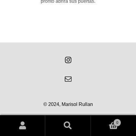
pronto abrirá sus puertas.
© 2024, Marisol Rullan
0
Buscar
Buscar