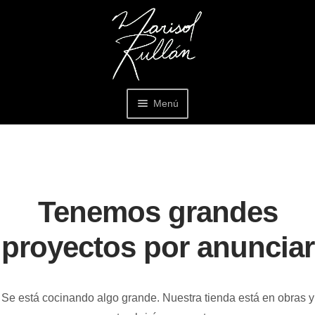
Ir
Ir
a
al
la
contenido
navegación
Menú
Inicio
Quién soy
Tenemos grandes
Mi cuenta
proyectos por anunciar
Políticas
Expa
el
men
Contacto
Se está cocinando algo grande. Nuestra tienda está en obras y
hijo