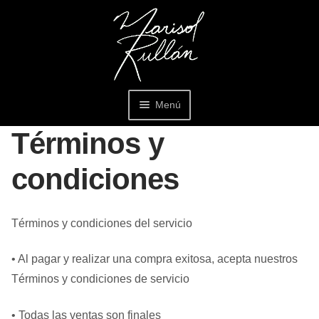
Ir
Ir
a
al
la
contenido
navegación
Menú
Términos y
Inicio
condiciones
Quién soy
Mi cuenta
Términos y condiciones del servicio
• Al pagar y realizar una compra exitosa, acepta nuestros
Políticas
Términos y condiciones de servicio
Contacto
• Todas las ventas son finales